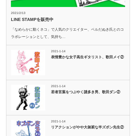
2021/2/13
LINE STAMPを販売中
「なめらかに動くネコ」で人気のクリエイター、ベルだぬき氏とのコ
ラボレーションとして、気持ち…
2021-1-14
表情豊かな女子高生ギタリスト、歌田メイ②
2021-1-14
若者言葉をつぶやく謎多き男、歌田ダン②
2021-1-14
リアクションがやや大袈裟な半ズボン先生②